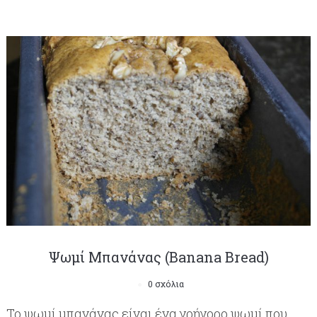
Ψωμί Mπανάνας (Banana Bread)
0 σχόλια
Το ψωμί μπανάνας είναι ένα γρήγορο ψωμί που