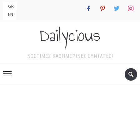
GR
facebook
pinterest
twitter
instagr
EN
Dailycious
ΝΌΣΤΙΜΕΣ ΚΑΘΗΜΕΡΙΝΈΣ ΣΥΝΤΑΓΈΣ!