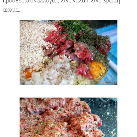
προσθέτω αναλλόγως λίγο γάλα ή λίγο βρώμη
ακόμα.