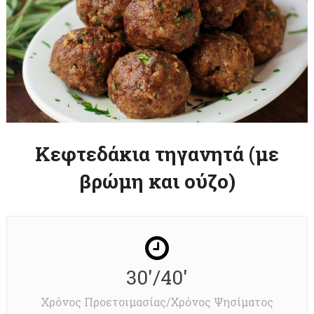
Κεφτεδάκια τηγανητά (με
βρώμη και ούζο)
30'/40'
Χρόνος Προετοιμασίας/Χρόνος Ψησίματος