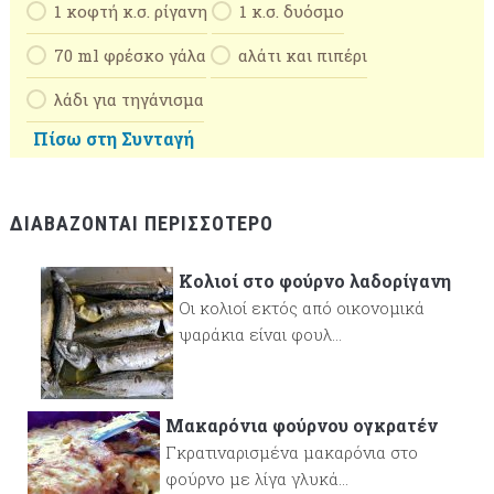
1 κοφτή κ.σ. ρίγανη
1 κ.σ. δυόσμο
70 ml φρέσκο γάλα
αλάτι και πιπέρι
λάδι για τηγάνισμα
Πίσω στη Συνταγή
ΔΙΑΒΆΖΟΝΤΑΙ ΠΕΡΙΣΣΌΤΕΡΟ
Κολιοί στο φούρνο λαδορίγανη
Οι κολιοί εκτός από οικονομικά
ψαράκια είναι φουλ...
Μακαρόνια φούρνου ογκρατέν
Γκρατιναρισμένα μακαρόνια στο
φούρνο με λίγα γλυκά...