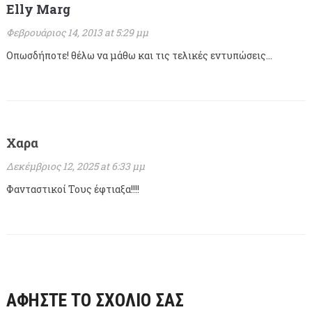
Elly Marg
Φεβρουάριος 14, 2013 at 5:29 μμ
Οπωσδήποτε! θέλω να μάθω και τις τελικές εντυπώσεις…
Χαρα
Δεκέμβριος 12, 2025 at 6:33 μμ
Φανταστικοί Τους έφτιαξα!!!!
ΑΦΉΣΤΕ ΤΟ ΣΧΌΛΙΌ ΣΑΣ