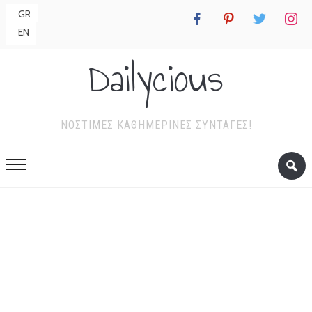
GR
facebook
pinterest
twitter
instagr
EN
Dailycious
ΝΌΣΤΙΜΕΣ ΚΑΘΗΜΕΡΙΝΈΣ ΣΥΝΤΑΓΈΣ!