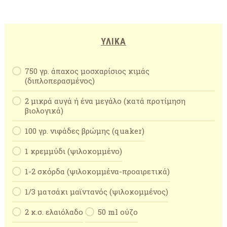
ΥΛΙΚΆ
750 γρ. άπαχος μοσχαρίσιος κιμάς
(διπλοπερασμένος)
2 μικρά αυγά ή ένα μεγάλο (κατά προτίμηση
βιολογικά)
100 γρ. νιφάδες βρώμης (quaker)
1 κρεμμύδι (ψιλοκομμένο)
1-2 σκόρδα (ψιλοκομμένα-προαιρετικά)
1/3 ματσάκι μαϊντανός (ψιλοκομμένος)
2 κ.σ. ελαιόλαδο
50 ml ούζο