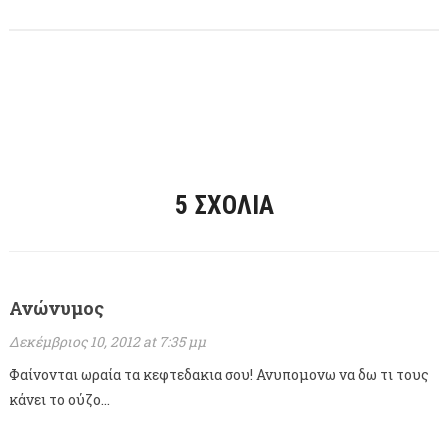
5 ΣΧΌΛΙΑ
Ανώνυμος
Δεκέμβριος 10, 2012 at 7:35 μμ
Φαίνονται ωραία τα κεφτεδακια σου! Ανυπομονω να δω τι τους
κάνει το ούζο…