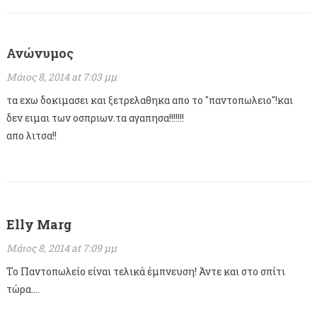
Ανώνυμος
Μάιος 8, 2014 at 7:03 μμ
τα εχω δοκιμασει και ξετρελαθηκα απο το "παντοπωλειο"!και
δεν ειμαι των οσπριων.τα αγαπησα!!!!!!!
απο λιτσα!!
Elly Marg
Μάιος 8, 2014 at 7:09 μμ
Το Παντοπωλείο είναι τελικά έμπνευση! Άντε και στο σπίτι
τώρα….