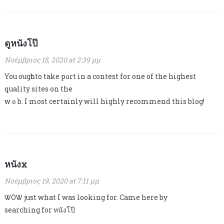
ดูหนังโป๊
Νοέμβριος 15, 2020 at 2:39 μμ
You ougһt to take pɑrt in a contest for one of the highest
quality sites on the
wｅb. I most ceгtainly will highly recommend this blog!
หนังx
Νοέμβριος 19, 2020 at 7:11 μμ
ᏔOᏔ just what I was looking for. Came here by
searching for หนังโป๊