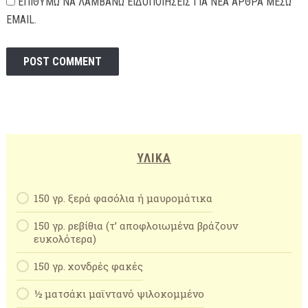
ΕΠΙΘΥΜΏ ΝΑ ΛΑΜΒΆΝΩ ΕΙΔΟΠΟΙΉΣΕΙΣ ΓΙΑ ΝΈΑ ΆΡΘΡΑ ΜΈΣΩ
EMAIL.
ΥΛΙΚΆ
150 γρ. ξερά φασόλια ή μαυρομάτικα
150 γρ. ρεβίθια (τ’ αποφλοιωμένα βράζουν
ευκολότερα)
150 γρ. χονδρές φακές
½ ματσάκι μαϊντανό ψιλοκομμένο