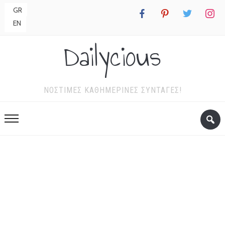
GR
facebook
pinterest
twitter
instagr
EN
Dailycious
ΝΌΣΤΙΜΕΣ ΚΑΘΗΜΕΡΙΝΈΣ ΣΥΝΤΑΓΈΣ!