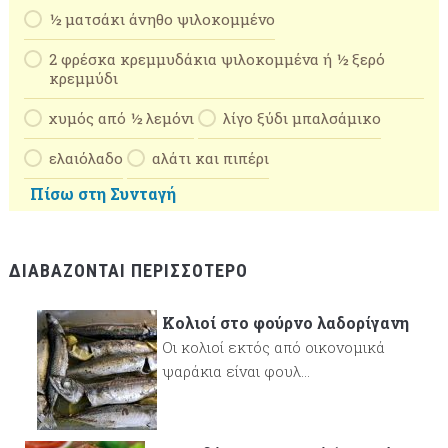
½ ματσάκι άνηθο ψιλοκομμένο
2 φρέσκα κρεμμυδάκια ψιλοκομμένα ή ½ ξερό
κρεμμύδι
χυμός από ½ λεμόνι
λίγο ξύδι μπαλσάμικο
ελαιόλαδο
αλάτι και πιπέρι
Πίσω στη Συνταγή
ΔΙΑΒΆΖΟΝΤΑΙ ΠΕΡΙΣΣΌΤΕΡΟ
Κολιοί στο φούρνο λαδορίγανη
Οι κολιοί εκτός από οικονομικά
ψαράκια είναι φουλ...