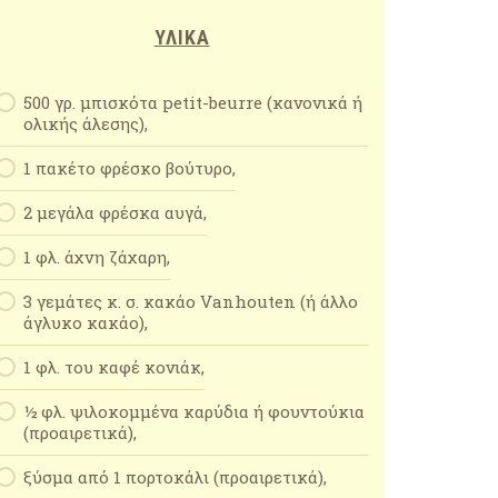
ΥΛΙΚΆ
500 γρ. μπισκότα petit-beurre (κανονικά ή
ολικής άλεσης),
1 πακέτο φρέσκο βούτυρο,
2 μεγάλα φρέσκα αυγά,
1 φλ. άχνη ζάχαρη,
3 γεμάτες κ. σ. κακάο Vanhouten (ή άλλο
άγλυκο κακάο),
1 φλ. του καφέ κονιάκ,
½ φλ. ψιλοκομμένα καρύδια ή φουντούκια
(προαιρετικά),
ξύσμα από 1 πορτοκάλι (προαιρετικά),