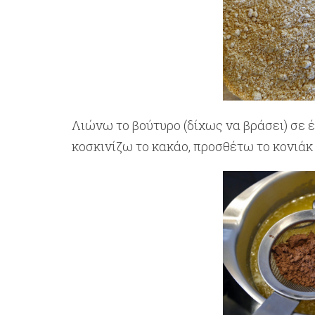
Λιώνω το βούτυρο (δίχως να βράσει) σε 
κοσκινίζω το κακάο, προσθέτω το κονιάκ 