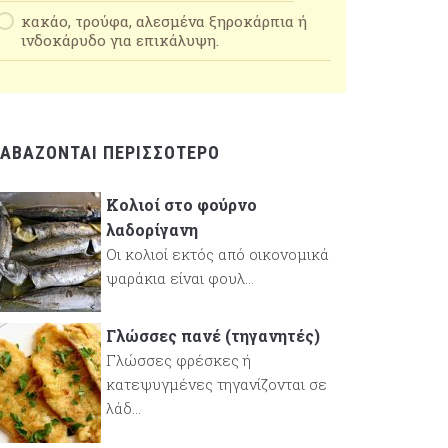
κακάο, τρούφα, αλεσμένα ξηροκάρπια ή
ινδοκάρυδο για επικάλυψη.
ΙΑΒΆΖΟΝΤΑΙ ΠΕΡΙΣΣΌΤΕΡΟ
Κολιοί στο φούρνο
λαδορίγανη
Οι κολιοί εκτός από οικονομικά
ψαράκια είναι φουλ...
Γλώσσες πανέ (τηγανητές)
Γλώσσες φρέσκες ή
κατεψυγμένες τηγανίζονται σε
λάδ...