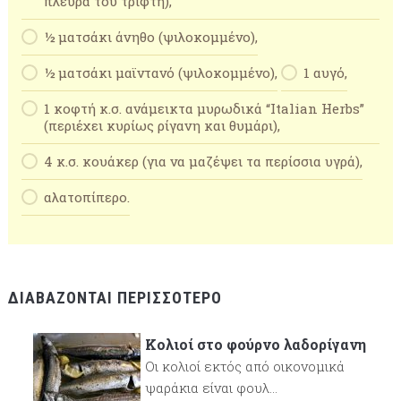
πλευρά του τρίφτη),
½ ματσάκι άνηθο (ψιλοκομμένο),
½ ματσάκι μαϊντανό (ψιλοκομμένο),
1 αυγό,
1 κοφτή κ.σ. ανάμεικτα μυρωδικά “Italian Herbs”
(περιέχει κυρίως ρίγανη και θυμάρι),
4 κ.σ. κουάκερ (για να μαζέψει τα περίσσια υγρά),
αλατοπίπερο.
ΔΙΑΒΆΖΟΝΤΑΙ ΠΕΡΙΣΣΌΤΕΡΟ
Κολιοί στο φούρνο λαδορίγανη
Οι κολιοί εκτός από οικονομικά
ψαράκια είναι φουλ...