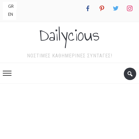
GR
facebook
pinterest
twitter
instagr
EN
Dailycious
ΝΌΣΤΙΜΕΣ ΚΑΘΗΜΕΡΙΝΈΣ ΣΥΝΤΑΓΈΣ!