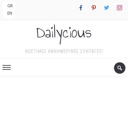
GR
facebook
pinterest
twitter
instagr
EN
Dailycious
ΝΌΣΤΙΜΕΣ ΚΑΘΗΜΕΡΙΝΈΣ ΣΥΝΤΑΓΈΣ!