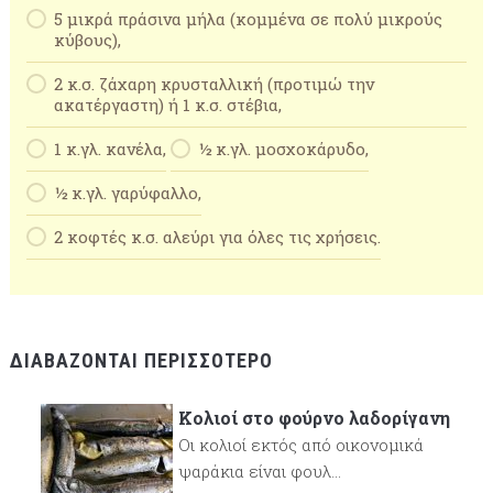
5 μικρά πράσινα μήλα (κομμένα σε πολύ μικρούς
κύβους),
2 κ.σ. ζάχαρη κρυσταλλική (προτιμώ την
ακατέργαστη) ή 1 κ.σ. στέβια,
1 κ.γλ. κανέλα,
½ κ.γλ. μοσχοκάρυδο,
½ κ.γλ. γαρύφαλλο,
2 κοφτές κ.σ. αλεύρι για όλες τις χρήσεις.
ΔΙΑΒΆΖΟΝΤΑΙ ΠΕΡΙΣΣΌΤΕΡΟ
Κολιοί στο φούρνο λαδορίγανη
Οι κολιοί εκτός από οικονομικά
ψαράκια είναι φουλ...