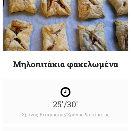
Μηλοπιτάκια φακελωμένα
25'/30'
Χρόνος Ετοιμασίας/Χρόνος Ψησίματος