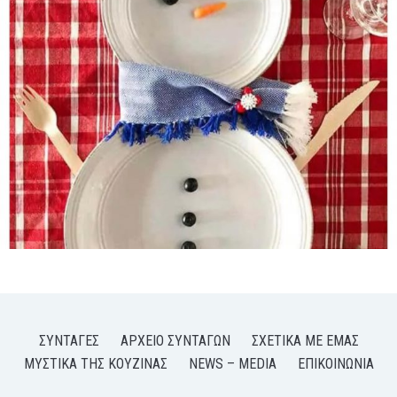
ΣΥΝΤΑΓΈΣ
ΑΡΧΕΊΟ ΣΥΝΤΑΓΏΝ
ΣΧΕΤΙΚΆ ΜΕ ΕΜΆΣ
ΜΥΣΤΙΚΆ ΤΗΣ ΚΟΥΖΊΝΑΣ
NEWS – MEDIA
ΕΠΙΚΟΙΝΩΝΊΑ