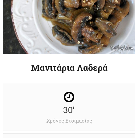
Μανιτάρια Λαδερά
30'
Χρόνος Ετοιμασίας