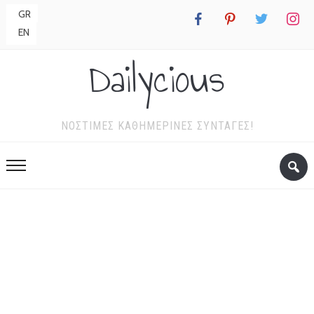
GR
facebook
pinterest
twitter
instagr
EN
Dailycious
ΝΌΣΤΙΜΕΣ ΚΑΘΗΜΕΡΙΝΈΣ ΣΥΝΤΑΓΈΣ!