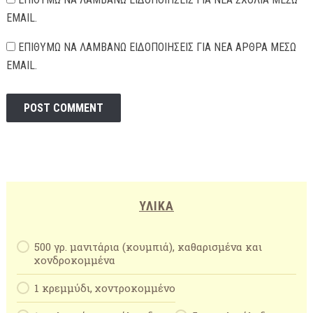
EMAIL.
ΕΠΙΘΥΜΏ ΝΑ ΛΑΜΒΆΝΩ ΕΙΔΟΠΟΙΉΣΕΙΣ ΓΙΑ ΝΈΑ ΆΡΘΡΑ ΜΈΣΩ
EMAIL.
ΥΛΙΚΆ
500 γρ. μανιτάρια (κουμπιά), καθαρισμένα και
χονδροκομμένα
1 κρεμμύδι, χοντροκομμένο