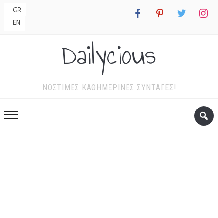
GR
facebook
pinterest
twitter
instagr
EN
Dailycious
ΝΌΣΤΙΜΕΣ ΚΑΘΗΜΕΡΙΝΈΣ ΣΥΝΤΑΓΈΣ!