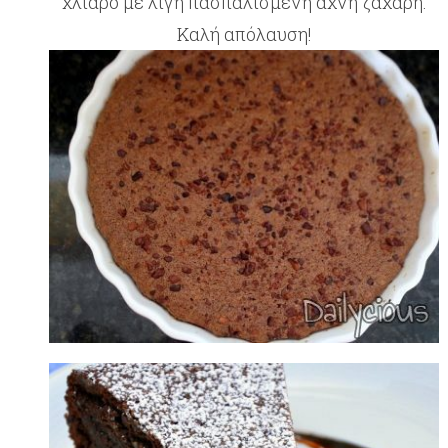
χλιαρό με λίγη πασπαλισμένη άχνη ζάχαρη.
Καλή απόλαυση!