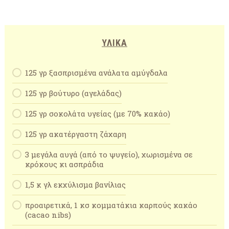
ΥΛΙΚΆ
125 γρ ξασπρισμένα ανάλατα αμύγδαλα
125 γρ βούτυρο (αγελάδας)
125 γρ σοκολάτα υγείας (με 70% κακάο)
125 γρ ακατέργαστη ζάχαρη
3 μεγάλα αυγά (από το ψυγείο), χωρισμένα σε
κρόκους κι ασπράδια
1,5 κ γλ εκχύλισμα βανίλιας
προαιρετικά, 1 κσ κομματάκια καρπούς κακάο
(cacao nibs)