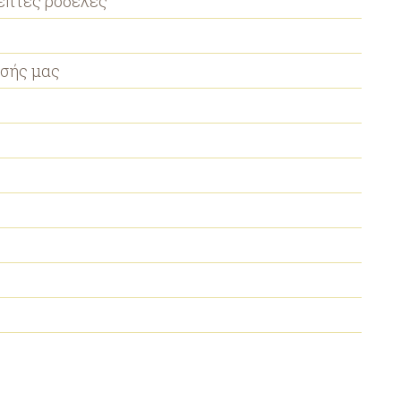
επτές ροδέλες
σής μας