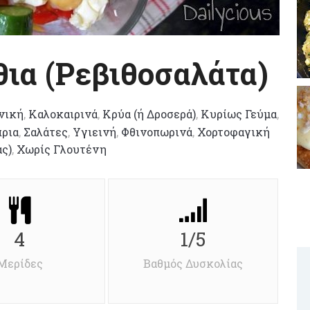
θια (Ρεβιθοσαλάτα)
νική
,
Καλοκαιρινά
,
Κρύα (ή Δροσερά)
,
Κυρίως Γεύμα
,
ρια
,
Σαλάτες
,
Υγιεινή
,
Φθινοπωρινά
,
Χορτοφαγική
ς)
,
Χωρίς Γλουτένη
4
1/5
Μερίδες
Βαθμός Δυσκολίας