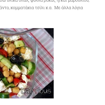
ω υλικά όπως φύλλα ρόκας ή/και μαρουλιού,
άντο, κομματάκια τσίλι κ.α.. Με άλλα λόγια