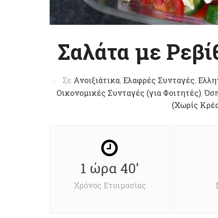
Σαλάτα με Ρεβί
Σε
Ανοιξιάτικα
,
Ελαφρές Συνταγές
,
Ελλη
Οικονομικές Συνταγές (για Φοιτητές)
,
Όσπ
(Χωρίς Κρέα
1 ώρα 40'
Χρόνος Ετοιμασίας