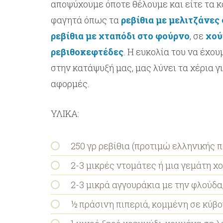
αποψύχουμε όποτε θέλουμε και είτε τα κ
φαγητά όπως τα
ρεβίθια με μελιτζάνες
ρεβίθια με χταπόδι στο φούρνο
, σε
χού
ρεβιθοκεφτέδες
. Η ευκολία του να έχο
στην κατάψυξή μας, μας λύνει τα χέρια γ
αφορμές.
ΥΛΙΚΑ:
250 γρ ρεβίθια (προτιμώ ελληνικής πα
2-3 μικρές ντομάτες ή μια γεμάτη χού
2-3 μικρά αγγουράκια με την φλούδα,
½ πράσινη πιπεριά, κομμένη σε κύβο