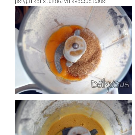
μείγμα και χτυπάω να ενσωματωθεί.