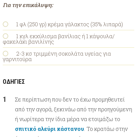
Για την επικάλυψη:
1 φλ (250 γρ) κρέμα γάλακτος (35% λιπαρά)
1 κγλ εκχύλισμα βανίλιας ή 1 κάψουλα/
φακελάκι βανιλίνης
2-3 κσ τριμμένη σοκολάτα υγείας για
γαρνιτούρα
ΟΔΗΓΙΕΣ
Σε περίπτωση που δεν το έχω προμηθευτεί
από την αγορά, ξεκινάω από την προηγούμενη
ή νωρίτερα την ίδια μέρα να ετοιμάζω το
σπιτικό αλεύρι κάστανου
. Το κρατάω στην