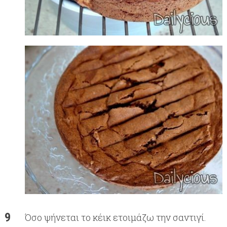
Όσο ψήνεται το κέικ ετοιμάζω την σαντιγί.