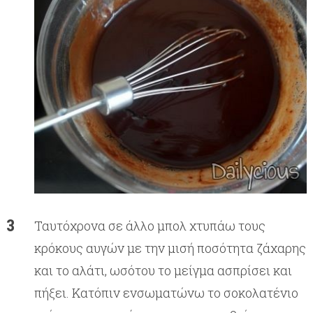
Ταυτόχρονα σε άλλο μπολ χτυπάω τους
κρόκους αυγών με την μισή ποσότητα ζάχαρης
και το αλάτι, ωσότου το μείγμα ασπρίσει και
πήξει. Κατόπιν ενσωματώνω το σοκολατένιο