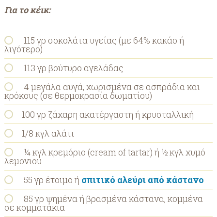
Για το κέικ:
115 γρ σοκολάτα υγείας (με 64% κακάο ή
λιγότερο)
113 γρ βούτυρο αγελάδας
4 μεγάλα αυγά, χωρισμένα σε ασπράδια και
κρόκους (σε θερμοκρασία δωματίου)
100 γρ ζάχαρη ακατέργαστη ή κρυσταλλική
1/8 κγλ αλάτι
¼ κγλ κρεμόριο (cream of tartar) ή ½ κγλ χυμό
λεμονιού
55 γρ έτοιμο ή
σπιτικό αλεύρι από κάστανο
85 γρ ψημένα ή βρασμένα κάστανα, κομμένα
σε κομματάκια