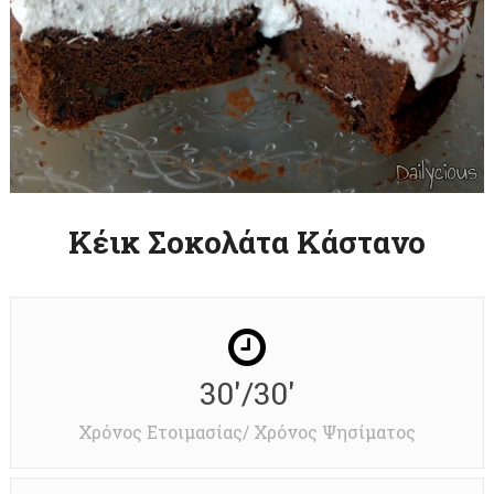
Κέικ Σοκολάτα Κάστανο
30'/30'
Χρόνος Ετοιμασίας/ Χρόνος Ψησίματος