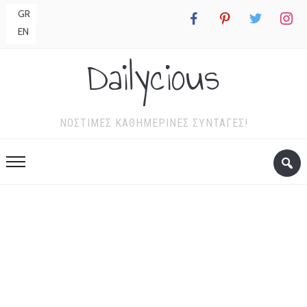
GR
facebook
pinterest
twitter
instagr
EN
Dailycious
ΝΌΣΤΙΜΕΣ ΚΑΘΗΜΕΡΙΝΈΣ ΣΥΝΤΑΓΈΣ!