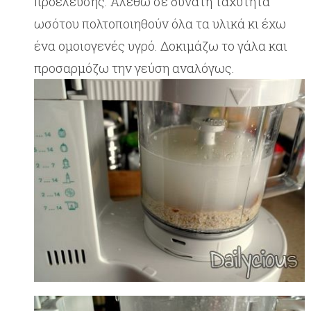
προέλευσης. Αλέθω σε δυνατή ταχύτητα
ωσότου πολτοποιηθούν όλα τα υλικά κι έχω
ένα ομοιογενές υγρό. Δοκιμάζω το γάλα και
προσαρμόζω την γεύση αναλόγως.