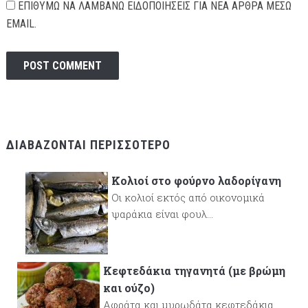
ΕΠΙΘΥΜΏ ΝΑ ΛΑΜΒΆΝΩ ΕΙΔΟΠΟΙΉΣΕΙΣ ΓΙΑ ΝΈΑ ΆΡΘΡΑ ΜΈΣΩ
EMAIL.
ΔΙΑΒΆΖΟΝΤΑΙ ΠΕΡΙΣΣΌΤΕΡΟ
Κολιοί στο φούρνο λαδορίγανη
Οι κολιοί εκτός από οικονομικά
ψαράκια είναι φουλ...
Κεφτεδάκια τηγανητά (με βρώμη
και ούζο)
Αφράτα και μυρωδάτα κεφτεδάκια