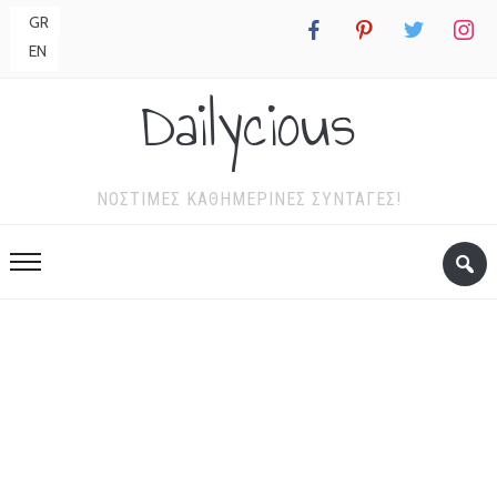
GR
facebook
pinterest
twitter
instagr
EN
Dailycious
ΝΌΣΤΙΜΕΣ ΚΑΘΗΜΕΡΙΝΈΣ ΣΥΝΤΑΓΈΣ!