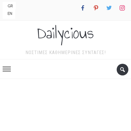
GR
facebook
pinterest
twitter
instagr
EN
Dailycious
ΝΌΣΤΙΜΕΣ ΚΑΘΗΜΕΡΙΝΈΣ ΣΥΝΤΑΓΈΣ!