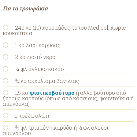
Για τα τρουφάκια
240 γρ (10) χουρμάδες τύπου Medjool, χωρίς
κουκούτσια
1 κσ λάδι καρύδας
2 κσ ζεστό νερό
¼ φλ άγλυκο κακάο
¾ κσ εκχύλισμα βανίλιας
1,5 κσ
φιστικοβούτυρο
ή άλλο βούτυρο από
ξηρούς καρπούς (όπως από κάσσιους, φουντούκια ή
αμύγδαλα)
1 πρέζα αλάτι
¾ φλ τριμμένη καρύδα ή ½ φλ αλεύρι
αμυγδάλου