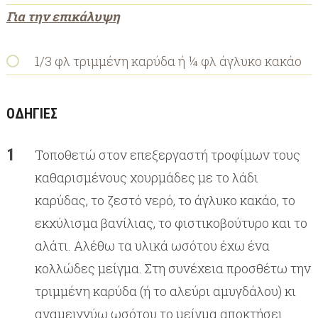
Για την επικάλυψη
1/3 φλ τριμμένη καρύδα ή ¼ φλ άγλυκο κακάο
ΟΔΗΓΙΕΣ
Τοποθετώ στον επεξεργαστή τροφίμων τους
καθαρισμένους χουρμάδες με το λάδι
καρύδας, το ζεστό νερό, το άγλυκο κακάο, το
εκχύλισμα βανίλιας, το φιστικοβούτυρο και το
αλάτι. Αλέθω τα υλικά ωσότου έχω ένα
κολλώδες μείγμα. Στη συνέχεια προσθέτω την
τριμμένη καρύδα (ή το αλεύρι αμυγδάλου) κι
αναμειγνύω ωσότου το μείγμα αποκτήσει