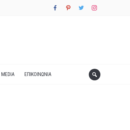
facebook
pinterest
twitter
instagram
 MEDIA
ΕΠΙΚΟΙΝΩΝΊΑ