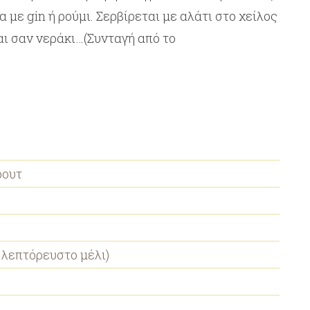
α με gin ή ρούμι. Σερβίρεται με αλάτι στο χείλος
αι σαν νεράκι…(Συνταγή από το
ρουτ
λεπτόρευστο μέλι)