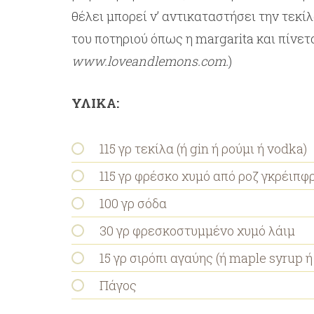
θέλει μπορεί ν’ αντικαταστήσει την τεκίλ
του ποτηριού όπως η margarita και πίνετ
www.loveandlemons.com.
)
ΥΛΙΚΑ:
115 γρ τεκίλα (ή gin ή ρούμι ή vodka)
115 γρ φρέσκο χυμό από ροζ γκρέιπφ
100 γρ σόδα
30 γρ φρεσκοστυμμένο χυμό λάιμ
15 γρ σιρόπι αγαύης (ή maple syrup ή 
Πάγος