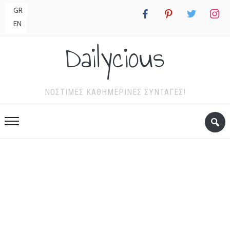
GR
facebook
pinterest
twitter
instagr
EN
Dailycious
ΝΌΣΤΙΜΕΣ ΚΑΘΗΜΕΡΙΝΈΣ ΣΥΝΤΑΓΈΣ!