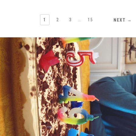
1
2
3
…
15
NEXT →