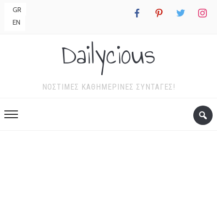
GR
facebook
pinterest
twitter
instagr
EN
Dailycious
ΝΌΣΤΙΜΕΣ ΚΑΘΗΜΕΡΙΝΈΣ ΣΥΝΤΑΓΈΣ!