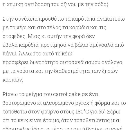
η χημική αντίδραση του όξινου με την σόδα).
Στην συνέχεια προσθέτω τα καρότα κι ανακατεύω
με το χέρι και στο τέλος τα καρύδια και τις
σταφίδες. Μιας κι αυτήν την φορά δεν
έβαλα καρύδια, προτίμησα να βάλω αμύγδαλα από
πάνω. Άλλωστε αυτό το κέικ
προσφέρει δυνατότητα αυτοσχεδιασμού ανάλογα
με τα γούστα και την διαθεσιμότητα των ξηρών
καρπών.
Ρίχνω το μείγμα του carrot cake σε ένα
βουτυρωμένο κι αλευρωμένο pyrex ή φόρμα και το
τοποθετώ στ
o
ν φούρνο στους 180°
C
για 55’. Ξέρω
ότι το κέικ είναι έτοιμο, όταν τοποθετώντας μια
οδοντογλυφίδα στο μέσο του αυτή βγαίνει στεγνή.