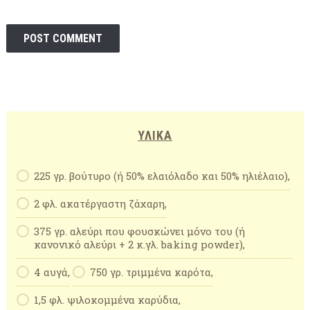
ΥΛΙΚΆ
225 γρ. βούτυρο (ή 50% ελαιόλαδο και 50% ηλιέλαιο),
2 φλ. ακατέργαστη ζάχαρη,
375 γρ. αλεύρι που φουσκώνει μόνο του (ή
κανονικό αλεύρι + 2 κ.γλ.
baking
powder
),
4 αυγά,
750 γρ. τριμμένα καρότα,
1,5 φλ. ψιλοκομμένα καρύδια,