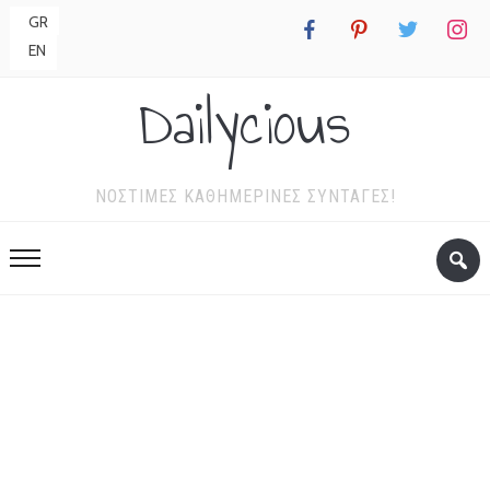
GR
facebook
pinterest
twitter
instagr
EN
Dailycious
ΝΌΣΤΙΜΕΣ ΚΑΘΗΜΕΡΙΝΈΣ ΣΥΝΤΑΓΈΣ!