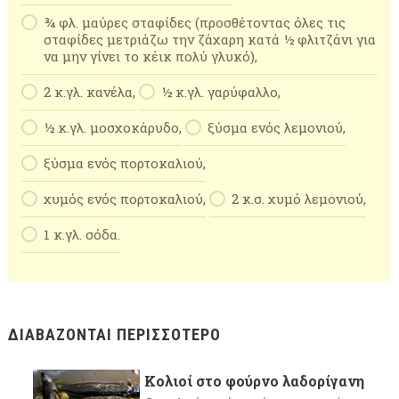
¾ φλ. μαύρες σταφίδες (προσθέτοντας όλες τις
σταφίδες μετριάζω την ζάχαρη κατά ½ φλιτζάνι για
να μην γίνει το κέικ πολύ γλυκό),
2 κ.γλ. κανέλα,
½ κ.γλ. γαρύφαλλο,
½ κ.γλ. μοσχοκάρυδο,
ξύσμα ενός λεμονιού,
ξύσμα ενός πορτοκαλιού,
χυμός ενός πορτοκαλιού,
2 κ.σ. χυμό λεμονιού,
1 κ.γλ. σόδα.
ΔΙΑΒΆΖΟΝΤΑΙ ΠΕΡΙΣΣΌΤΕΡΟ
Κολιοί στο φούρνο λαδορίγανη