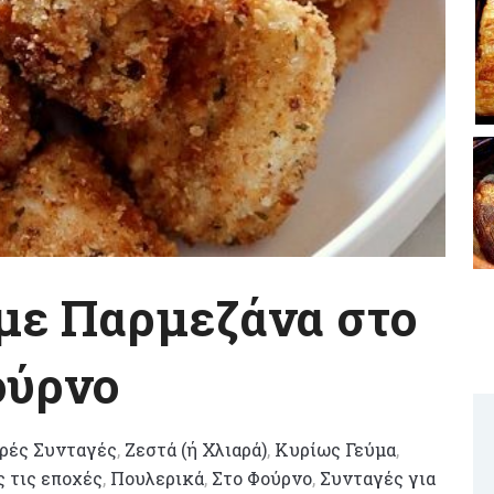
με Παρμεζάνα στο
ούρνο
ρές Συνταγές
,
Ζεστά (ή Χλιαρά)
,
Κυρίως Γεύμα
,
ς τις εποχές
,
Πουλερικά
,
Στο Φούρνο
,
Συνταγές για