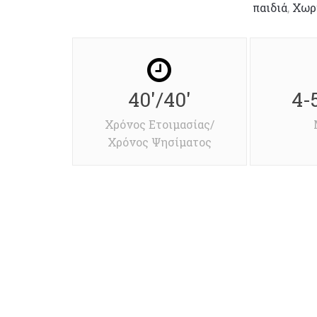
παιδιά
,
Χωρ
40'/40'
4-
Χρόνος Ετοιμασίας/
Χρόνος Ψησίματος