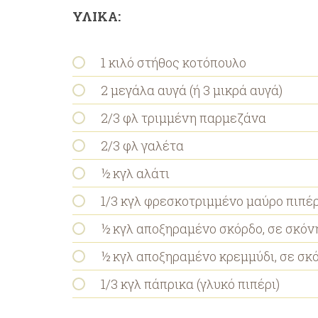
ΥΛΙΚΑ:
1 κιλό στήθος κοτόπουλο
2 μεγάλα αυγά (ή 3 μικρά αυγά)
2/3 φλ τριμμένη παρμεζάνα
2/3 φλ γαλέτα
½ κγλ αλάτι
1/3 κγλ φρεσκοτριμμένο μαύρο πιπέρ
½ κγλ αποξηραμένο σκόρδο, σε σκόν
½ κγλ αποξηραμένο κρεμμύδι, σε σκ
1/3 κγλ πάπρικα (γλυκό πιπέρι)