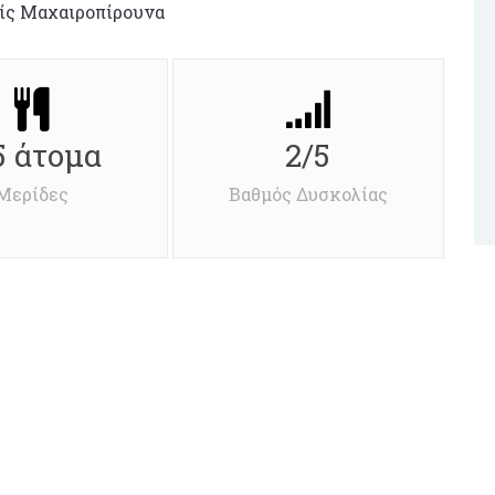
ίς Μαχαιροπίρουνα
5 άτομα
2/5
Μερίδες
Βαθμός Δυσκολίας