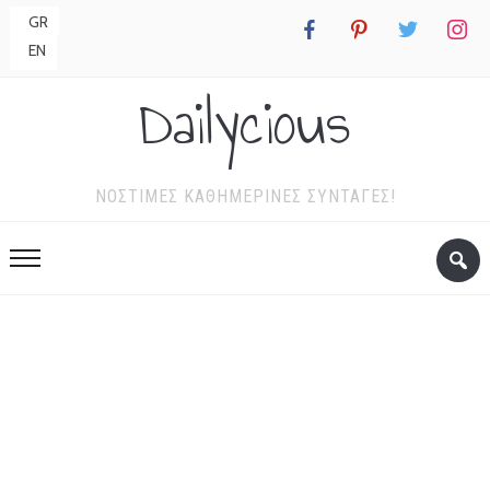
GR
facebook
pinterest
twitter
instagr
EN
Dailycious
ΝΌΣΤΙΜΕΣ ΚΑΘΗΜΕΡΙΝΈΣ ΣΥΝΤΑΓΈΣ!