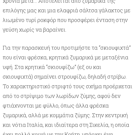
χρόνια μετά… Αποτελείται από ζυμαρικά της
επιλόγης μας και μια ελαφριά σάλτσα γάλακτος με
λιωμένο τυρί ροκφόρ που προσφέρει ένταση στην
γεύση χωρίς να βαραίνει.
Για την παρασκευή του προτιμήστε τα “σκιουφιχτά”
που είναι φρέσκα, κρητικά ζυμαρικά με μεταξένια
υφή. Στα κρητικά “σκιουφίζω” (εξ ου και
σκιουφιχτά) σημαίνει στρουφίζω, δηλαδή στρίβω.
Το χαρακτηριστικό στριφτό τους σχήμα προέρχεται
από το στρίψιμο των λωρίδων ζύμης, αφού δεν
φτιάχνονται με φύλλο, όπως άλλα φρέσκα
ζυμαρικά, αλλά με κομμάτια ζύμης. Στην κεντρική
και νότια Ιταλία, και ιδιαίτερα στη Σικελία, η οποία
έχει πολλά κοινά με την Κρήτη, υπάρχει ένα