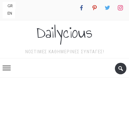
GR
facebook
pinterest
twitter
instagr
EN
Dailycious
ΝΌΣΤΙΜΕΣ ΚΑΘΗΜΕΡΙΝΈΣ ΣΥΝΤΑΓΈΣ!