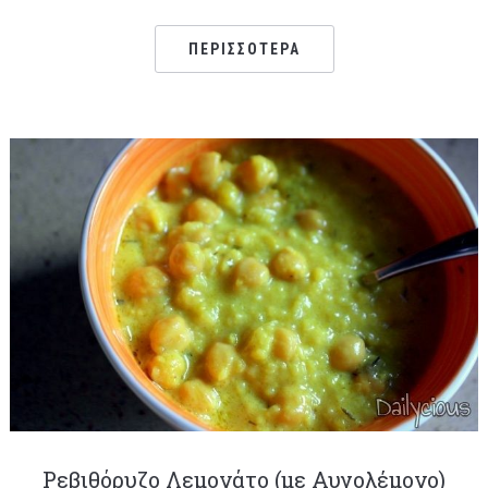
ΠΕΡΙΣΣΌΤΕΡΑ
Ρεβιθόρυζο Λεμονάτο (με Αυγολέμονο)