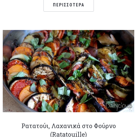
ΠΕΡΙΣΣΌΤΕΡΑ
Ρατατούι, Λαχανικά στο Φούρνο
(Ratatouille)