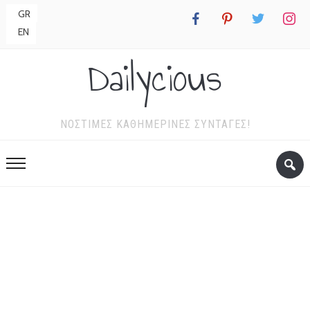
GR
facebook
pinterest
twitter
instagr
EN
Dailycious
ΝΌΣΤΙΜΕΣ ΚΑΘΗΜΕΡΙΝΈΣ ΣΥΝΤΑΓΈΣ!