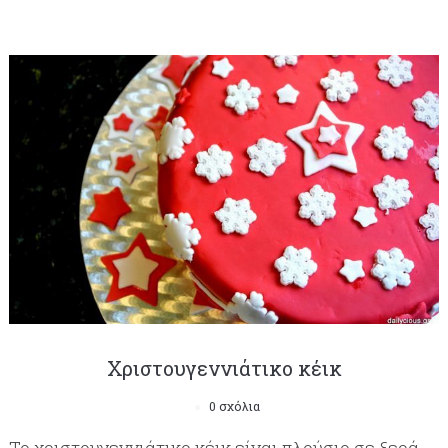
Χριστουγεννιάτικο κέικ
0 σχόλια
Το χριστουγεννιάτικο κέικ είναι πλούσιο σε ξερά