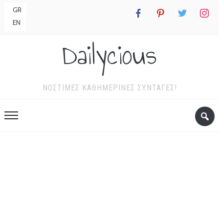
GR
facebook
pinterest
twitter
instagr
EN
Dailycious
ΝΌΣΤΙΜΕΣ ΚΑΘΗΜΕΡΙΝΈΣ ΣΥΝΤΑΓΈΣ!