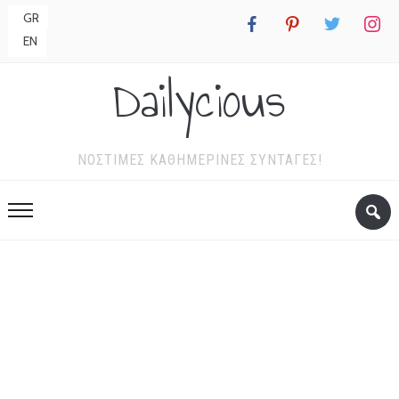
GR
facebook
pinterest
twitter
instagr
EN
Dailycious
ΝΌΣΤΙΜΕΣ ΚΑΘΗΜΕΡΙΝΈΣ ΣΥΝΤΑΓΈΣ!