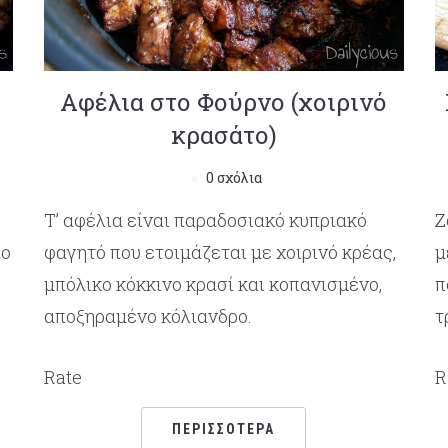
Αφέλια στο Φούρνο (χοιρινό
κρασάτο)
0 σχόλια
Τ’ αφέλια είναι παραδοσιακό κυπριακό
Ζ
ιο
φαγητό που ετοιμάζεται με χοιρινό κρέας,
μ
μπόλικο κόκκινο κρασί και κοπανισμένο,
π
αποξηραμένο κόλιανδρο.
τ
Rate
R
ΠΕΡΙΣΣΌΤΕΡΑ