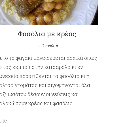
Φασόλια με κρέας
2 σχόλια
υτό το φαγάκι μαγειρεύεται αρχικά όπως
ο τας κεμπάπ στην κατσαρόλα κι εν
υνεχεία προστίθενται τα φασόλια κι η
άλτσα ντομάτας και σιγοψήνονται όλα
αζί ωσότου δέσουν οι γεύσεις και
αλακώσουν κρέας και φασόλια.
ate