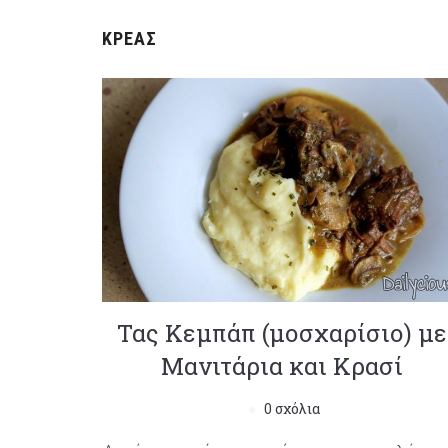
ΚΡΈΑΣ
Τας Κεμπάπ (μοσχαρίσιο) με
Μανιτάρια και Κρασί
0 σχόλια