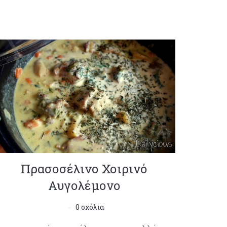
Πρασοσέλινο Χοιρινό
Αυγολέμονο
0 σχόλια