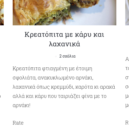
Κρεατόπιτα με κάρυ και
λαχανικά
2 σχόλια
Α
τ
Κρεατόπιτα φτιαγμένη με έτοιμη
σ
ό
σφολιάτα, ανακυκλωμένο αρνάκι,
σ
λαχανικά όπως κρεμμύδι, καρότα κι αρακά
μ
ό
αλλά και κάρυ που ταιριάζει φίνα με το
μ
αρνάκι!
R
Rate