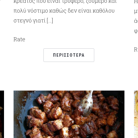
κρέατος που είναι τρυφερό, ζουμερό και
ν
Η
πολύ νόστιμο καθώς δεν είναι καθόλου
μ
στεγνό γιατί […]
ά
φ
Rate
R
ΠΕΡΙΣΣΌΤΕΡΑ