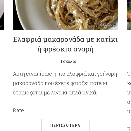
Ελαφριά μακαρονάδα με κατίκι
ή φρέσκια αναρή
1 σχόλιο
Αυτή είναι ίσως η πιο ελαφριά και γρήγορη
Τ
μακαρονάδα που έχετε φτιάξει ποτέ κι
κ
ετοιμάζεται με λίγα κι απλά υλικά.
μ
ά
Rate
μ
ΠΕΡΙΣΣΌΤΕΡΑ
R