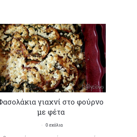
Φασολάκια γιαχνί στο φούρνο
με φέτα
0 σχόλια