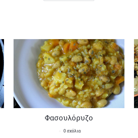
Φασουλόρυζο
0 σχόλια