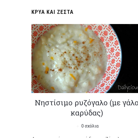
ΚΡΎΑ ΚΑΙ ΖΕΣΤΆ
Νηστίσιμο ρυζόγαλο (με γάλ
καρύδας)
0 σχόλια