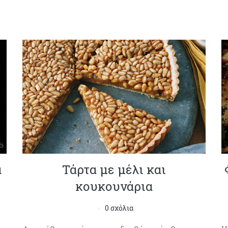
α
Τάρτα με μέλι και
κουκουνάρια
0 σχόλια