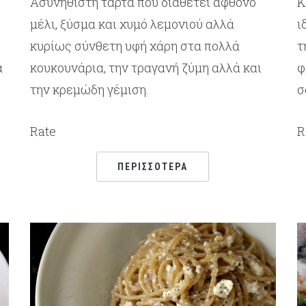
Ασυνήθιστη τάρτα που διαθέτει άφθονο
Κ
μέλι, ξύσμα και χυμό λεμονιού αλλά
ι
κυρίως σύνθετη υφή χάρη στα πολλά
τ
α
κουκουνάρια, την τραγανή ζύμη αλλά και
φ
την κρεμώδη γέμιση.
σ
Rate
R
ΠΕΡΙΣΣΌΤΕΡΑ