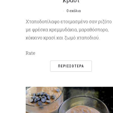
κρασί
0 σχόλια
Xταποδοπίλαφο ετοιμασμένο σαν ριζότο
με φρέσκα κρεμμυδάκια, μαραθόσπορο,
κόκκινο κρασί και ζωμό χταποδιού.
Rate
ΠΕΡΙΣΣΌΤΕΡΑ