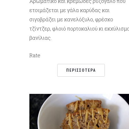
Αρωματικό και κρεμώδες ρυζόγαλο που
ετοιμάζεται με γάλα καρύδας και
σιγοβράζει με κανελόξυλο, φρέσκο
τζίντζερ, φλοιό πορτοκαλιού κι εκχύλισμ
βανίλιας.
Rate
ΠΕΡΙΣΣΌΤΕΡΑ